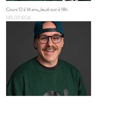
Cours 12 à 14 ans_Jeudi soir à 18h
Prix
145,00 $CA
Cours 13 à 16 ans_Lundi soir 17h45
Prix
145,00 $CA