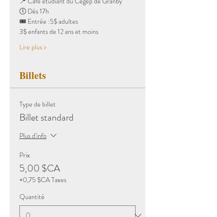
📍 Café étudiant du Cégep de Granby
🕔 Dès 17h
🎟 Entrée :5$ adultes
3$ enfants de 12 ans et moins 
Lire plus >
Billets
Type de billet
Billet standard
Plus d'info
Prix
5,00 $CA
+0,75 $CA Taxes
Quantité