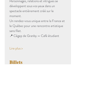
Personnages, relations et intrigues se 
développent sous vos yeux dans un 
spectacle entièrement créé sur le 
moment.
Un rendez-vous unique entre la France et 
le Québec pour une rencontre artistique 
sans filet.
📍 Cégep de Granby — Café étudiant
Lire plus >
Billets
Vente expirée
Type de billet
Billet standard
Prix