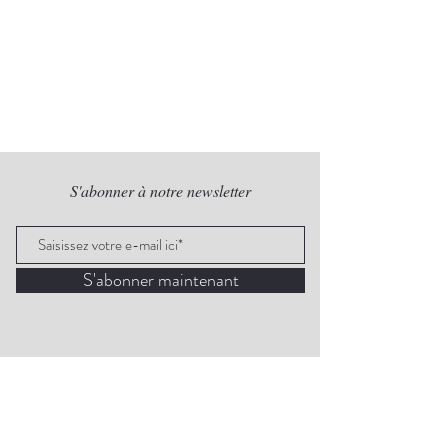
S'abonner à notre newsletter
S'abonner maintenant
279 rue principale, local 316
Granby, Qc
Tél :
450-956-7073